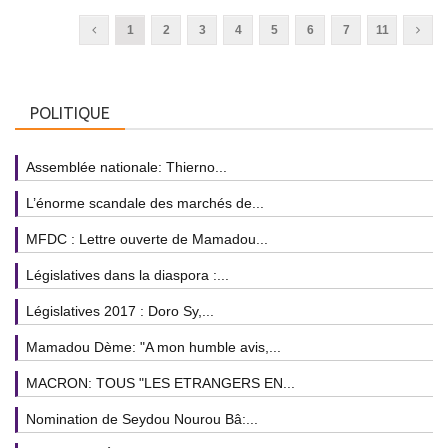
1
2
3
4
5
6
7
11
POLITIQUE
Assemblée nationale: Thierno...
L’énorme scandale des marchés de...
MFDC : Lettre ouverte de Mamadou...
Législatives dans la diaspora :...
Législatives 2017 : Doro Sy,...
Mamadou Dème: "A mon humble avis,...
MACRON: TOUS "LES ETRANGERS EN...
Nomination de Seydou Nourou Bâ:...