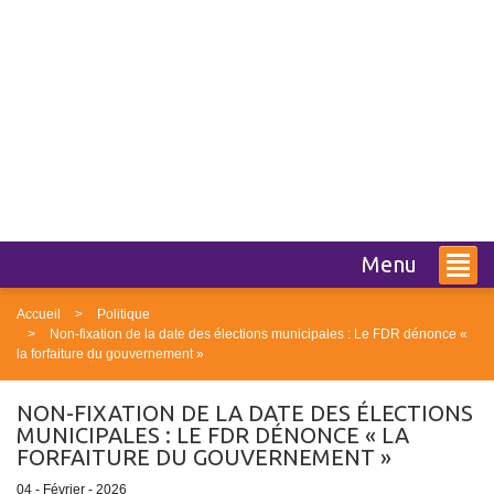
Menu
Accueil
Politique
Non-fixation de la date des élections municipales : Le FDR dénonce «
la forfaiture du gouvernement »
NON-FIXATION DE LA DATE DES ÉLECTIONS
MUNICIPALES : LE FDR DÉNONCE « LA
FORFAITURE DU GOUVERNEMENT »
04 - Février - 2026