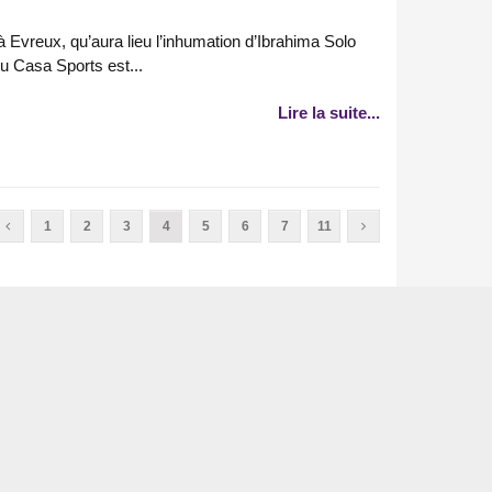
 à Evreux, qu’aura lieu l’inhumation d’Ibrahima Solo
u Casa Sports est...
Lire la suite...
1
2
3
4
5
6
7
11