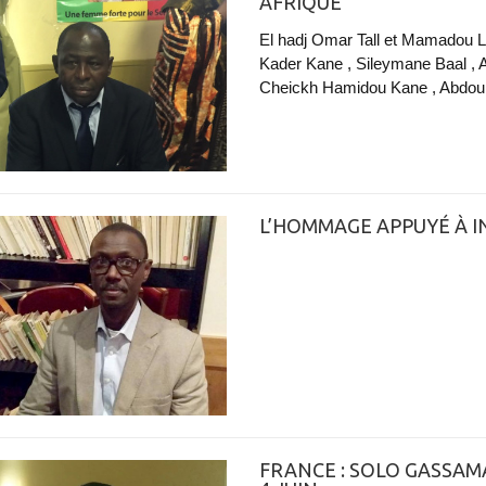
AFRIQUE
El hadj Omar Tall et Mamadou 
Kader Kane , Sileymane Baal , A
Cheickh Hamidou Kane , Abdoul
L’HOMMAGE APPUYÉ À I
FRANCE : SOLO GASSAM