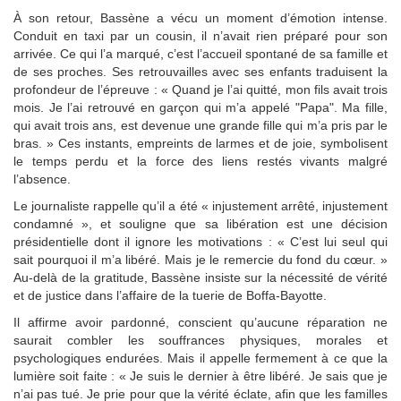
À son retour, Bassène a vécu un moment d’émotion intense.
Conduit en taxi par un cousin, il n’avait rien préparé pour son
arrivée. Ce qui l’a marqué, c’est l’accueil spontané de sa famille et
de ses proches. Ses retrouvailles avec ses enfants traduisent la
profondeur de l’épreuve : « Quand je l’ai quitté, mon fils avait trois
mois. Je l’ai retrouvé en garçon qui m’a appelé "Papa". Ma fille,
qui avait trois ans, est devenue une grande fille qui m’a pris par le
bras. » Ces instants, empreints de larmes et de joie, symbolisent
le temps perdu et la force des liens restés vivants malgré
l’absence.
Le journaliste rappelle qu’il a été « injustement arrêté, injustement
condamné », et souligne que sa libération est une décision
présidentielle dont il ignore les motivations : « C’est lui seul qui
sait pourquoi il m’a libéré. Mais je le remercie du fond du cœur. »
Au-delà de la gratitude, Bassène insiste sur la nécessité de vérité
et de justice dans l’affaire de la tuerie de Boffa-Bayotte.
Il affirme avoir pardonné, conscient qu’aucune réparation ne
saurait combler les souffrances physiques, morales et
psychologiques endurées. Mais il appelle fermement à ce que la
lumière soit faite : « Je suis le dernier à être libéré. Je sais que je
n’ai pas tué. Je prie pour que la vérité éclate, afin que les familles