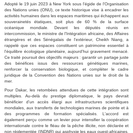
Adopté le 19 juin 2023 à New York sous l'égide de l'Organisation
des Nations unies (ONU), ce texte historique vise à encadrer les
activités humaines dans les espaces maritimes qui échappent aux
souverainetés étatiques, soit plus de 60 % de la surface
océanique mondiale. Devant les députés réunis en
intercommission, le ministre de l'Intégration africaine, des Affaires
étrangères et des Sénégalais de l'extérieur, Cheikh Niang, a
rappelé que ces espaces constituent un patrimoine essentiel à
l'équilibre écologique planétaire, aujourd'hui gravement menacé.
Ce traité poursuit des objectifs majeurs : garantir un partage juste
des bénéfices issus des ressources génétiques marines,
renforcer la conservation biologique, et compléter le cadre
juridique de la Convention des Nations unies sur le droit de la
mer.
Pour Dakar, les retombées attendues de cette intégration sont
multiples. Au-delà du prestige diplomatique, le pays devrait
bénéficier d'un accès élargi aux infrastructures scientifiques
mondiales, aux transferts de technologies marines de pointe et à
des programmes de formation spécialisés. L'accord est
également perçu comme un levier pour intensifier la coopération
internationale contre le fléau de la pêche illicite, non déclarée et
non réglementée (INDNR) qui asphyxie les eaux ouest-africaines.