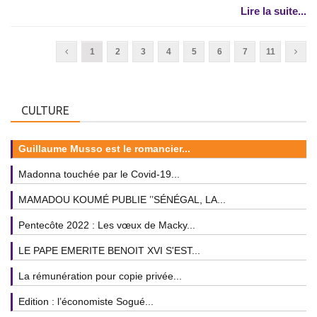
Lire la suite...
1
2
3
4
5
6
7
11
CULTURE
Guillaume Musso est le romancier...
Madonna touchée par le Covid-19...
MAMADOU KOUMÉ PUBLIE ’’SÉNÉGAL, LA...
Pentecôte 2022 : Les vœux de Macky...
LE PAPE EMERITE BENOIT XVI S'EST...
La rémunération pour copie privée...
Edition : l’économiste Sogué...