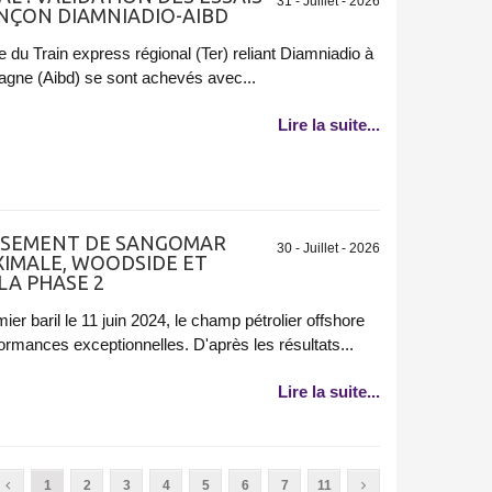
31 - Juillet - 2026
ONÇON DIAMNIADIO-AIBD
 du Train express régional (Ter) reliant Diamniadio à
Diagne (Aibd) se sont achevés avec...
Lire la suite...
GISEMENT DE SANGOMAR
30 - Juillet - 2026
XIMALE, WOODSIDE ET
LA PHASE 2
er baril le 11 juin 2024, le champ pétrolier offshore
mances exceptionnelles. D'après les résultats...
Lire la suite...
1
2
3
4
5
6
7
11