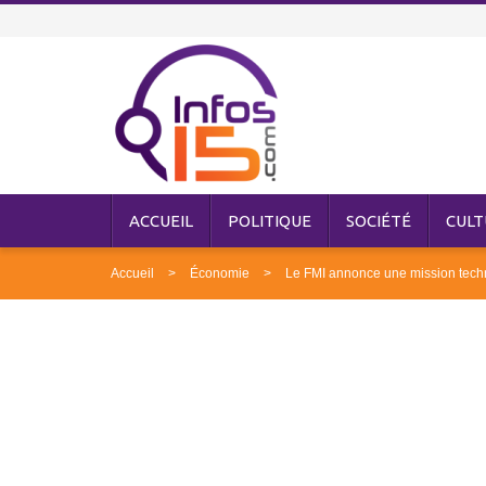
ACCUEIL
POLITIQUE
SOCIÉTÉ
CULT
Accueil
Économie
Le FMI annonce une mission techn