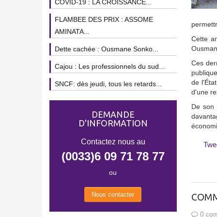
COVID-19 : LA CROISSANCE...
FLAMBEE DES PRIX : ASSOME
permettr
AMINATA...
Cette a
Ousmane 
Dette cachée : Ousmane Sonko...
Ces dern
Cajou : Les professionnels du sud...
publique
de l'Éta
SNCF: dès jeudi, tous les retards...
d'une re
De son c
DEMANDE
davanta
D'INFORMATION
économi
Contactez nous au
Twe
(0033)6 09 71 78 77
ou
Nous contacter
COMM
0 com