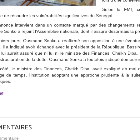
lors d'une confére
Selon le FMI, c
e de résoudre les vulnérabilités significatives du Sénégal.
nnonce intervient dans un contexte marqué par des changements réc
Sonko a rejoint l'Assemblée nationale, dont il assure désormais la pr
iers jours, Ousmane Sonko a réaffirmé son opposition à une éventuell
, il a indiqué avoir échangé avec le président de la République, Bassir
t lui aurait assuré que ni lui ni le ministre des Finances, Cheikh Dib
structuration de la dette. Ousmane Sonko a toutefois indiqué demeurer at
ôté, le ministre des Finances, Cheikh Diba, avait expliqué en mai d
ge de temps, l'institution adoptant une approche prudente à la suit
ques.
et
ENTAIRES
mentaire