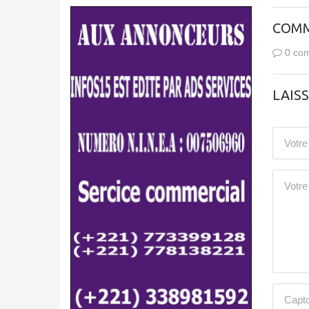
COMM
0 com
LAIS