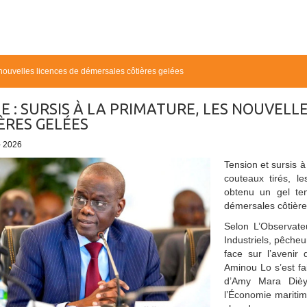
s nouvelles licences de démersales côtières gelées
E : SURSIS À LA PRIMATURE, LES NOUVELL
ÈRES GELÉES
- 2026
Tension et sursis 
couteaux tirés, le
obtenu un gel tem
démersales côtière
Selon L’Observateu
Industriels, pêcheu
face sur l’avenir
Aminou Lo s’est fa
d’Amy Mara Dièy
l’Économie mariti