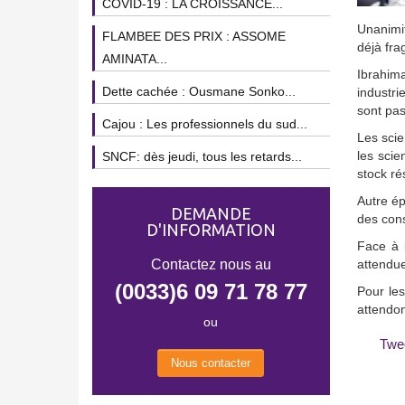
COVID-19 : LA CROISSANCE...
Unanimit
FLAMBEE DES PRIX : ASSOME
déjà fra
AMINATA...
Ibrahim
Dette cachée : Ousmane Sonko...
industri
sont pas
Cajou : Les professionnels du sud...
Les scie
les scie
SNCF: dès jeudi, tous les retards...
stock ré
Autre ép
DEMANDE
des cons
D'INFORMATION
Face à l
Contactez nous au
attendue
(0033)6 09 71 78 77
Pour les
attendon
ou
Twe
Nous contacter