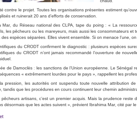
chaud.
é contre le projet. Toutes les organisations présentes estiment qu’ouv
gilisés et ruinerait 20 ans d’efforts de conservation.
a Mar, du Réseau national des CLPA, tape du poing : « La ressource
els, les pêcheurs ou les mareyeurs, mais aussi les consommateurs et to
 des espèces séparées. Elles vivent ensemble. Si on menace l’une, on
ntifiques du CRODT confirment le diagnostic : plusieurs espèces sure
ntifiques du CRODT n’ont jamais recommandé l’ouverture de nouvelles
siduel.
ée de Damoclès : les sanctions de l’Union européenne. Le Sénégal re
équences « extrêmement lourdes pour le pays », rappellent les profes
a pression, les autorités ont suspendu toute nouvelle attribution de
, tandis que les procédures en cours continuent leur chemin administra
 pêcheurs artisans, c’est un premier acquis. Mais la prudence reste
s désormais que les actes suivent », prévient Ibrahima Mar, cité par l
et