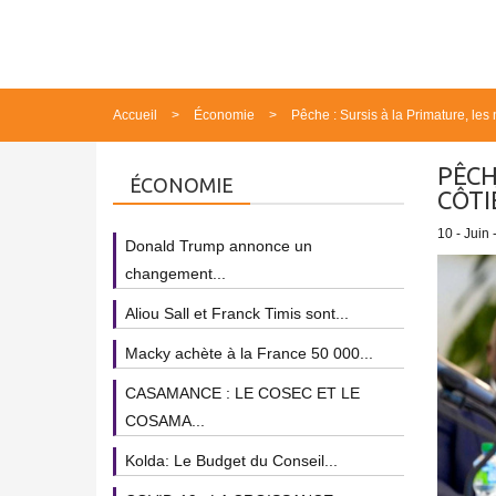
Accueil
Économie
Pêche : Sursis à la Primature, le
PÊCH
ÉCONOMIE
CÔTI
10 - Juin 
Donald Trump annonce un
changement...
Aliou Sall et Franck Timis sont...
Macky achète à la France 50 000...
CASAMANCE : LE COSEC ET LE
COSAMA...
Kolda: Le Budget du Conseil...