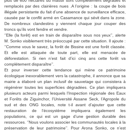
plus de 600 hectares du massif sont complétement dégradés et
remplacés par des clairières nues .A l’origine : la coupe de bois
illégale persistante du fait d’une absence de surveillance efficace,
causée par le conflit armé en Casamance qui sévit dans la zone.
De nombreux clandestins y viennent chaque jour couper des
troncs qu’ils vont fendre et vendre.
‘’Elle (la forêt) est en train de disparaître sous nos yeux’’, alerte
M. Sonko visiblement très préoccupé par cette situation. Il ajoute :
‘’Comme vous le savez, la forêt de Bissine est une forêt classée.
Et elle est attaquée de toute part, elle est menacée de
déforestation. Si rien n’est fait d’ici cinq ans cette forêt va
complétement disparaître’’.
Et pour inverser cette tendance qui mène ce patrimoine
écologique inexorablement vers la catastrophe, il annonce que sa
mairie a élaboré un plan inclusif de sauvetage qui consistera à
régénérer toutes les superficies dégradées. Ce plan impliquera
plusieurs acteurs parmi lesquels l’Inspection régionale des Eaux
et Forêts de Ziguinchor, l’Université Assane Seck, l’Agropole du
sud et des ONG locales, note t-il avant d’ajouter que cette
restauration de l’écosystème impliquera également les
populations, ce qui est un gage d’une gestion durable des
ressources. ‘’Nous voulons associer les communautés locales à la
préservation de leur patrimoine’’. Pour Arona Sonko, ce n’est