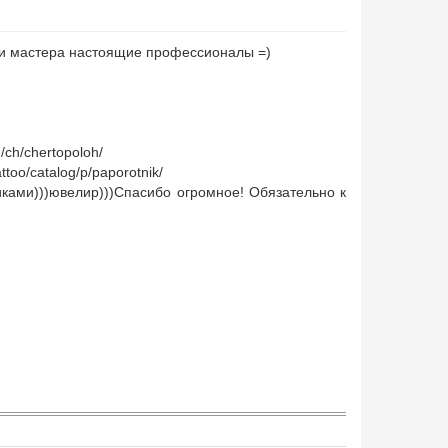
 и мастера настоящие профессионалы =)
ch/chertopoloh/
oo/catalog/p/paporotnik/
иками)))ювелир)))Спасибо огромное! Обязательно к