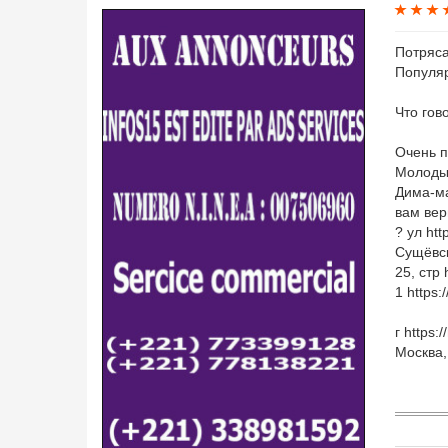
Потряса
Популярн
Что гово
Очень п
Молодые
Дима-ма
вам вер
? ул htt
Сущёвска
25, стр 
1 https:
г https:
Москва, 