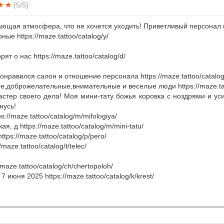
(5/5)
ющая атмосфера, что не хочется уходить! Приветливый персонал
ые https://maze.tattoo/catalog/y/
рят о нас https://maze.tattoo/catalog/d/
онравился салон и отношение персонала https://maze.tattoo/catalog/
,доброжелательные,внимательные и веселые люди https://maze.tatt
стер своего дела! Моя мини-тату божья коровка с ноздрями и ус
нусь!
ps://maze.tattoo/catalog/m/mifologiya/
я, д https://maze.tattoo/catalog/m/mini-tatu/
https://maze.tattoo/catalog/p/pero/
//maze.tattoo/catalog/t/telec/
//maze.tattoo/catalog/ch/chertopoloh/
7 июня 2025 https://maze.tattoo/catalog/k/krest/