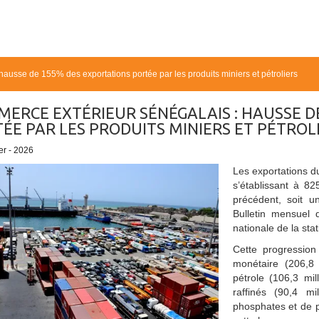
ausse de 155% des exportations portée par les produits miniers et pétroliers
ERCE EXTÉRIEUR SÉNÉGALAIS : HAUSSE D
ÉE PAR LES PRODUITS MINIERS ET PÉTROL
er - 2026
Les exportations 
s’établissant à 82
précédent, soit u
Bulletin mensuel 
nationale de la sta
Cette progression
monétaire (206,8 
pétrole (106,3 mil
raffinés (90,4 mi
phosphates et de p