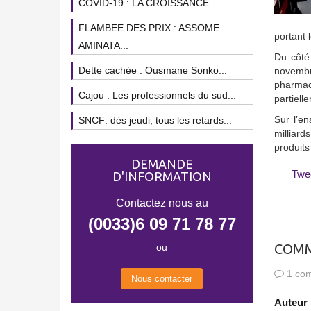
COVID-19 : LA CROISSANCE...
FLAMBEE DES PRIX : ASSOME
portant 
AMINATA...
Du côté
Dette cachée : Ousmane Sonko...
novembr
pharmac
Cajou : Les professionnels du sud...
partiell
Sur l’e
SNCF: dès jeudi, tous les retards...
milliard
produits 
DEMANDE
Twe
D'INFORMATION
Contactez nous au
(0033)6 09 71 78 77
COMM
ou
1 com
Nous contacter
Auteur 