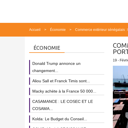
Accueil
Économie
Commerce extérieur sénégalais : h
COMM
ÉCONOMIE
PORT
19 - Févri
Donald Trump annonce un
changement...
Aliou Sall et Franck Timis sont...
Macky achète à la France 50 000...
CASAMANCE : LE COSEC ET LE
COSAMA...
Kolda: Le Budget du Conseil...