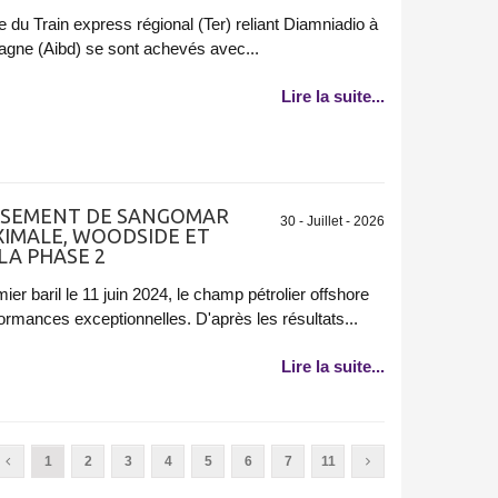
 du Train express régional (Ter) reliant Diamniadio à
Diagne (Aibd) se sont achevés avec...
Lire la suite...
GISEMENT DE SANGOMAR
30 - Juillet - 2026
XIMALE, WOODSIDE ET
LA PHASE 2
er baril le 11 juin 2024, le champ pétrolier offshore
mances exceptionnelles. D'après les résultats...
Lire la suite...
1
2
3
4
5
6
7
11