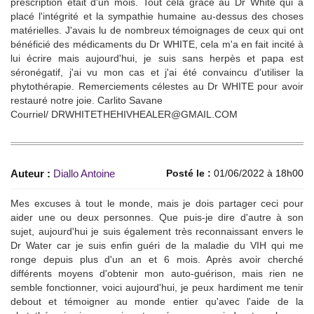
prescription était d'un mois. Tout cela grâce au Dr White qui a
placé l'intégrité et la sympathie humaine au-dessus des choses
matérielles. J'avais lu de nombreux témoignages de ceux qui ont
bénéficié des médicaments du Dr WHITE, cela m'a en fait incité à
lui écrire mais aujourd'hui, je suis sans herpès et papa est
séronégatif, j'ai vu mon cas et j'ai été convaincu d'utiliser la
phytothérapie. Remerciements célestes au Dr WHITE pour avoir
restauré notre joie. Carlito Savane
Courriel/ DRWHITETHEHIVHEALER@GMAIL.COM
Auteur :
Diallo Antoine
Posté le :
01/06/2022 à 18h00
Mes excuses à tout le monde, mais je dois partager ceci pour
aider une ou deux personnes. Que puis-je dire d'autre à son
sujet, aujourd'hui je suis également très reconnaissant envers le
Dr Water car je suis enfin guéri de la maladie du VIH qui me
ronge depuis plus d'un an et 6 mois. Après avoir cherché
différents moyens d'obtenir mon auto-guérison, mais rien ne
semble fonctionner, voici aujourd'hui, je peux hardiment me tenir
debout et témoigner au monde entier qu'avec l'aide de la