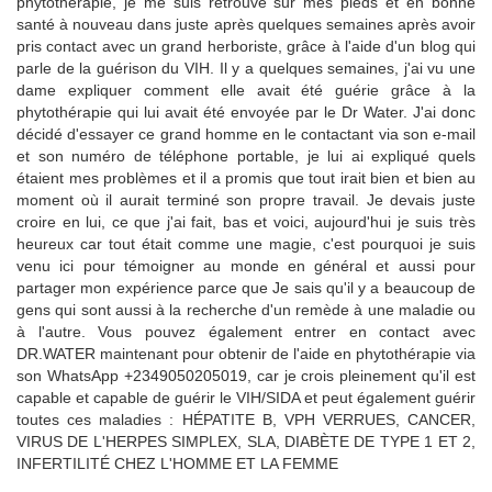
phytothérapie, je me suis retrouvé sur mes pieds et en bonne
santé à nouveau dans juste après quelques semaines après avoir
pris contact avec un grand herboriste, grâce à l'aide d'un blog qui
parle de la guérison du VIH. Il y a quelques semaines, j'ai vu une
dame expliquer comment elle avait été guérie grâce à la
phytothérapie qui lui avait été envoyée par le Dr Water. J'ai donc
décidé d'essayer ce grand homme en le contactant via son e-mail
et son numéro de téléphone portable, je lui ai expliqué quels
étaient mes problèmes et il a promis que tout irait bien et bien au
moment où il aurait terminé son propre travail. Je devais juste
croire en lui, ce que j'ai fait, bas et voici, aujourd'hui je suis très
heureux car tout était comme une magie, c'est pourquoi je suis
venu ici pour témoigner au monde en général et aussi pour
partager mon expérience parce que Je sais qu'il y a beaucoup de
gens qui sont aussi à la recherche d'un remède à une maladie ou
à l'autre. Vous pouvez également entrer en contact avec
DR.WATER maintenant pour obtenir de l'aide en phytothérapie via
son WhatsApp +2349050205019, car je crois pleinement qu'il est
capable et capable de guérir le VIH/SIDA et peut également guérir
toutes ces maladies : HÉPATITE B, VPH VERRUES, CANCER,
VIRUS DE L'HERPES SIMPLEX, SLA, DIABÈTE DE TYPE 1 ET 2,
INFERTILITÉ CHEZ L'HOMME ET LA FEMME