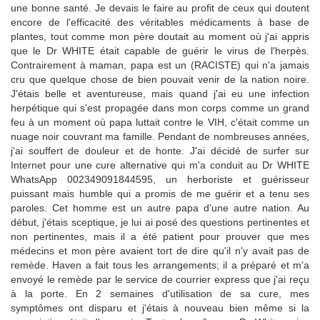
une bonne santé. Je devais le faire au profit de ceux qui doutent
encore de l'efficacité des véritables médicaments à base de
plantes, tout comme mon père doutait au moment où j'ai appris
que le Dr WHITE était capable de guérir le virus de l'herpès.
Contrairement à maman, papa est un (RACISTE) qui n'a jamais
cru que quelque chose de bien pouvait venir de la nation noire.
J'étais belle et aventureuse, mais quand j'ai eu une infection
herpétique qui s'est propagée dans mon corps comme un grand
feu à un moment où papa luttait contre le VIH, c'était comme un
nuage noir couvrant ma famille. Pendant de nombreuses années,
j'ai souffert de douleur et de honte. J'ai décidé de surfer sur
Internet pour une cure alternative qui m'a conduit au Dr WHITE
WhatsApp 002349091844595, un herboriste et guérisseur
puissant mais humble qui a promis de me guérir et a tenu ses
paroles. Cet homme est un autre papa d'une autre nation. Au
début, j'étais sceptique, je lui ai posé des questions pertinentes et
non pertinentes, mais il a été patient pour prouver que mes
médecins et mon père avaient tort de dire qu'il n'y avait pas de
remède. Haven a fait tous les arrangements; il a préparé et m'a
envoyé le remède par le service de courrier express que j'ai reçu
à la porte. En 2 semaines d'utilisation de sa cure, mes
symptômes ont disparu et j'étais à nouveau bien même si la