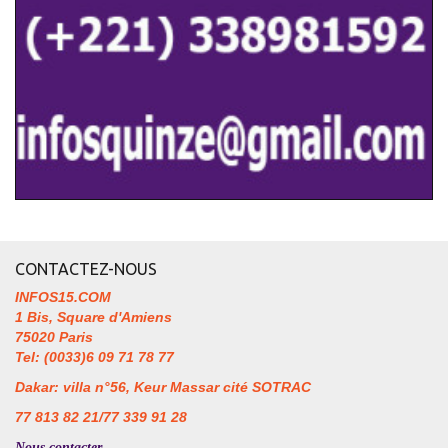
CONTACTEZ-NOUS
INFOS15.COM
1 Bis, Square d'Amiens
75020 Paris
Tel: (0033)6 09 71 78 77
Dakar: villa n°56, Keur Massar cité SOTRAC
77 813 82 21/77 339 91 28
Nous contacter