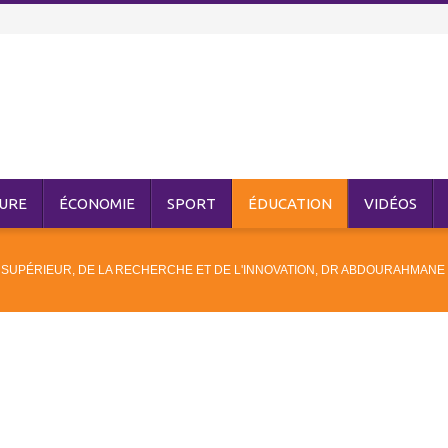
URE
ÉCONOMIE
SPORT
ÉDUCATION
VIDÉOS
 SUPÉRIEUR, DE LA RECHERCHE ET DE L'INNOVATION, DR ABDOURAHMANE 