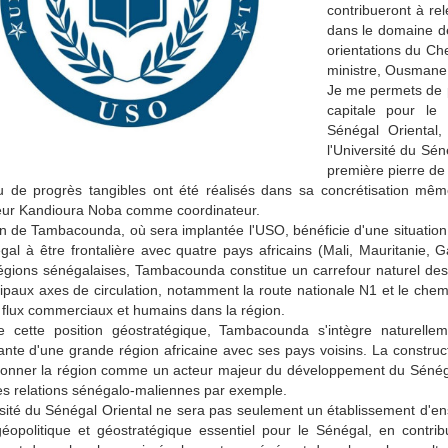
contribueront à re
dans le domaine de
orientations du Ch
ministre, Ousmane
Je me permets de p
capitale pour le
Sénégal Oriental
l'Université du Sén
première pierre de
eu de progrès tangibles ont été réalisés dans sa concrétisation mêm
eur Kandioura Noba comme coordinateur.
n de Tambacounda, où sera implantée l'USO, bénéficie d'une situation
al à être frontalière avec quatre pays africains (Mali, Mauritanie, 
égions sénégalaises, Tambacounda constitue un carrefour naturel des 
cipaux axes de circulation, notamment la route nationale N1 et le che
 flux commerciaux et humains dans la région.
e cette position géostratégique, Tambacounda s'intègre naturellem
te d'une grande région africaine avec ses pays voisins. La construc
ionner la région comme un acteur majeur du développement du Sénégal
s relations sénégalo-maliennes par exemple.
sité du Sénégal Oriental ne sera pas seulement un établissement d'en
géopolitique et géostratégique essentiel pour le Sénégal, en cont