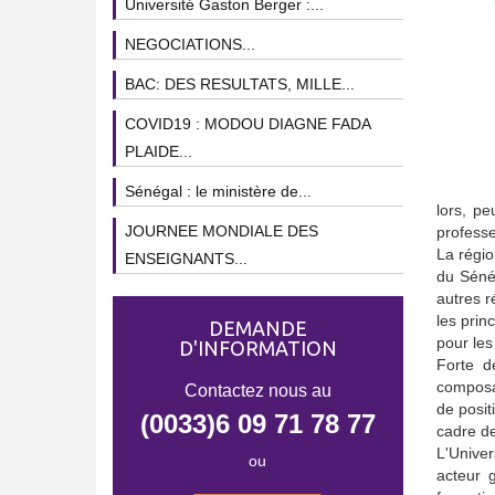
Université Gaston Berger :...
NEGOCIATIONS...
BAC: DES RESULTATS, MILLE...
COVID19 : MODOU DIAGNE FADA
PLAIDE...
Sénégal : le ministère de...
lors, p
JOURNEE MONDIALE DES
profess
La régio
ENSEIGNANTS...
du Sénég
autres r
les prin
DEMANDE
pour les
D'INFORMATION
Forte d
composan
Contactez nous au
de posit
(0033)6 09 71 78 77
cadre de
L'Univer
ou
acteur 