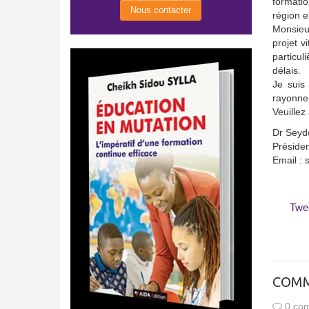
formatio
Nous contacter
région e
Monsieur
projet v
particul
délais.
Je suis 
rayonnem
Veuillez
Dr Seyd
Préside
Email :
Twe
COMM
0 com