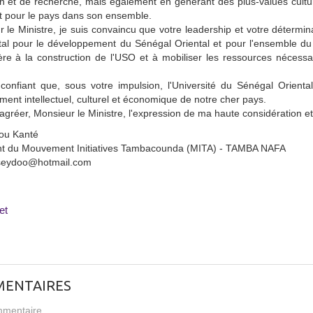
n et de recherche, mais également en générant des plus-values culture
t pour le pays dans son ensemble.
 le Ministre, je suis convaincu que votre leadership et votre détermin
ital pour le développement du Sénégal Oriental et pour l'ensemble d
ière à la construction de l'USO et à mobiliser les ressources nécessa
confiant que, sous votre impulsion, l'Université du Sénégal Oriental
ent intellectuel, culturel et économique de notre cher pays.
 agréer, Monsieur le Ministre, l'expression de ma haute considération et
ou Kanté
nt du Mouvement Initiatives Tambacounda (MITA) - TAMBA NAFA
 seydoo@hotmail.com
et
ENTAIRES
mentaire