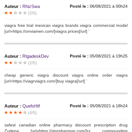
Auteur :
RhizSwa
Posté le :
06/08/2021 à 00h24
(2/5)
viagra free trial mexican viagra brands viagra commercial model
[url=https://onviamen.com/]viagra prices[/url] ’
Auteur :
RtgadeskDev
Posté le :
05/08/2021 à 19h25
(2/5)
cheap generic viagra discount viagra online order viagra
[url=https://viagrviagrs.com/]buy viagra[/url] ’
Auteur :
QuefsHtf
Posté le :
05/08/2021 à 18h24
(4/5)
safest canadian online pharmacy discount prescription drug
Zudena [url=https://storpharmon.com/]rx compounding