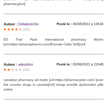
pharmacy[/url] ’
Auteur :
DefadeskGtv
Posté le :
05/08/2021 à 13h34
(4/5)
ED Trial Pack international pharmacy Motrin
[url=https://pharmpharms.com/]Female Cialis Soft[/url] ’
Auteur :
adeskAni
Posté le :
02/06/2021 à 22h48
(2/5)
canadian pharmacy ed meds [url=https://pharmacyken.com/ ]over
the counter drugs in canada[/url] cheap erectile dysfunction pills
online