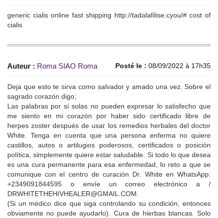
generic cialis online fast shipping http://tadalafilise.cyou/# cost of
cialis
Auteur :
Roma SIAO Roma
Posté le :
08/09/2022 à 17h35
Deja que esto te sirva como salvador y amado una vez. Sobre el
sagrado corazón digo;
Las palabras por sí solas no pueden expresar lo satisfecho que
me siento en mi corazón por haber sido certificado libre de
herpes zoster después de usar los remedios herbales del doctor
White. Tenga en cuenta que una persona enferma no quiere
castillos, autos o artilugios poderosos, certificados o posición
política, simplemente quiere estar saludable. Si todo lo que desea
es una cura permanente para esa enfermedad, lo reto a que se
comunique con el centro de curación Dr. White en WhatsApp:
+2349091844595 o envíe un correo electrónico a /
DRWHITETHEHIVHEALER@GMAIL.COM.
(Si un médico dice que siga controlando su condición, entonces
obviamente no puede ayudarlo). Cura de hierbas blancas. Solo