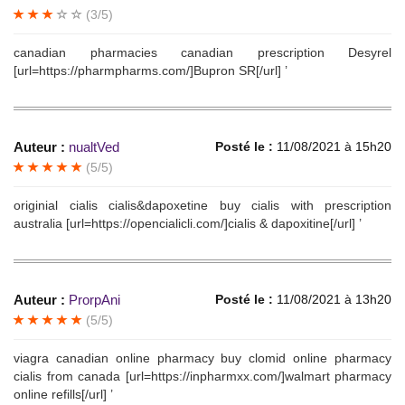
(3/5)
canadian pharmacies canadian prescription Desyrel
[url=https://pharmpharms.com/]Bupron SR[/url] ’
Auteur :
nualtVed
Posté le :
11/08/2021 à 15h20
(5/5)
originial cialis cialis&dapoxetine buy cialis with prescription
australia [url=https://opencialicli.com/]cialis & dapoxitine[/url] ’
Auteur :
ProrpAni
Posté le :
11/08/2021 à 13h20
(5/5)
viagra canadian online pharmacy buy clomid online pharmacy
cialis from canada [url=https://inpharmxx.com/]walmart pharmacy
online refills[/url] ’