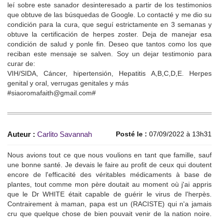
leí sobre este sanador desinteresado a partir de los testimonios
que obtuve de las búsquedas de Google. Lo contacté y me dio su
condición para la cura, que seguí estrictamente en 3 semanas y
obtuve la certificación de herpes zoster. Deja de manejar esa
condición de salud y ponle fin. Deseo que tantos como los que
reciban este mensaje se salven. Soy un dejar testimonio para
curar de:
VIH/SIDA, Cáncer, hipertensión, Hepatitis A,B,C,D,E. Herpes
genital y oral, verrugas genitales y más
#siaoromafaith@gmail.com#
Auteur :
Carlito Savannah
Posté le :
07/09/2022 à 13h31
Nous avions tout ce que nous voulions en tant que famille, sauf
une bonne santé. Je devais le faire au profit de ceux qui doutent
encore de l'efficacité des véritables médicaments à base de
plantes, tout comme mon père doutait au moment où j'ai appris
que le Dr WHITE était capable de guérir le virus de l'herpès.
Contrairement à maman, papa est un (RACISTE) qui n'a jamais
cru que quelque chose de bien pouvait venir de la nation noire.