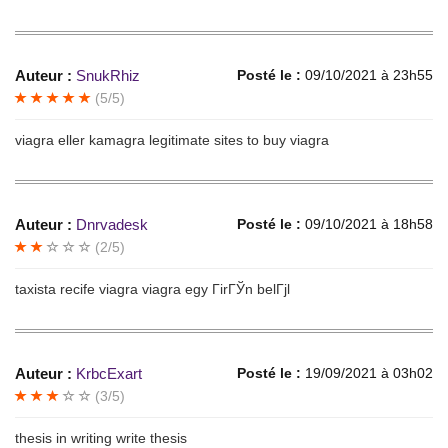
Auteur :
SnukRhiz
Posté le :
09/10/2021 à 23h55
(5/5)
viagra eller kamagra legitimate sites to buy viagra
Auteur :
Dnrvadesk
Posté le :
09/10/2021 à 18h58
(2/5)
taxista recife viagra viagra egy ГіrГЎn belГјl
Auteur :
KrbcExart
Posté le :
19/09/2021 à 03h02
(3/5)
thesis in writing write thesis