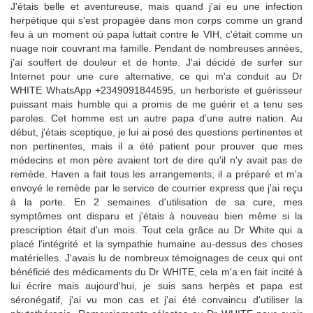
J'étais belle et aventureuse, mais quand j'ai eu une infection
herpétique qui s'est propagée dans mon corps comme un grand
feu à un moment où papa luttait contre le VIH, c'était comme un
nuage noir couvrant ma famille. Pendant de nombreuses années,
j'ai souffert de douleur et de honte. J'ai décidé de surfer sur
Internet pour une cure alternative, ce qui m'a conduit au Dr
WHITE WhatsApp +2349091844595, un herboriste et guérisseur
puissant mais humble qui a promis de me guérir et a tenu ses
paroles. Cet homme est un autre papa d'une autre nation. Au
début, j'étais sceptique, je lui ai posé des questions pertinentes et
non pertinentes, mais il a été patient pour prouver que mes
médecins et mon père avaient tort de dire qu'il n'y avait pas de
remède. Haven a fait tous les arrangements; il a préparé et m'a
envoyé le remède par le service de courrier express que j'ai reçu
à la porte. En 2 semaines d'utilisation de sa cure, mes
symptômes ont disparu et j'étais à nouveau bien même si la
prescription était d'un mois. Tout cela grâce au Dr White qui a
placé l'intégrité et la sympathie humaine au-dessus des choses
matérielles. J'avais lu de nombreux témoignages de ceux qui ont
bénéficié des médicaments du Dr WHITE, cela m'a en fait incité à
lui écrire mais aujourd'hui, je suis sans herpès et papa est
séronégatif, j'ai vu mon cas et j'ai été convaincu d'utiliser la