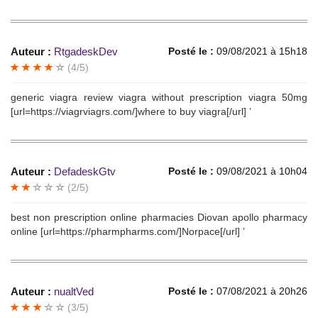
Auteur :
RtgadeskDev
Posté le :
09/08/2021 à 15h18
(4/5)
generic viagra review viagra without prescription viagra 50mg
[url=https://viagrviagrs.com/]where to buy viagra[/url] ’
Auteur :
DefadeskGtv
Posté le :
09/08/2021 à 10h04
(2/5)
best non prescription online pharmacies Diovan apollo pharmacy
online [url=https://pharmpharms.com/]Norpace[/url] ’
Auteur :
nualtVed
Posté le :
07/08/2021 à 20h26
(3/5)