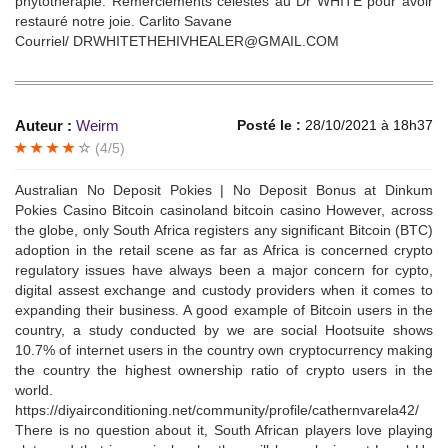
phytothérapie. Remerciements célestes au Dr WHITE pour avoir
restauré notre joie. Carlito Savane
Courriel/ DRWHITETHEHIVHEALER@GMAIL.COM
Auteur :
Weirm
Posté le :
28/10/2021 à 18h37
(4/5)
Australian No Deposit Pokies | No Deposit Bonus at Dinkum
Pokies Casino Bitcoin casinoland bitcoin casino However, across
the globe, only South Africa registers any significant Bitcoin (BTC)
adoption in the retail scene as far as Africa is concerned crypto
regulatory issues have always been a major concern for cypto,
digital assest exchange and custody providers when it comes to
expanding their business. A good example of Bitcoin users in the
country, a study conducted by we are social Hootsuite shows
10.7% of internet users in the country own cryptocurrency making
the country the highest ownership ratio of crypto users in the
world.
https://diyairconditioning.net/community/profile/cathernvarela42/
There is no question about it, South African players love playing