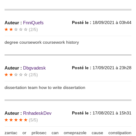
Auteur :
FnniQuefs
Posté le :
18/09/2021 à 03h44
(2/5)
degree coursework coursework history
Auteur :
Dbgvadesk
Posté le :
17/09/2021 à 23h28
(2/5)
dissertation team how to write dissertation
Auteur :
RnhadeskDev
Posté le :
17/08/2021 à 15h31
(5/5)
zantac or prilosec can omeprazole cause constipation