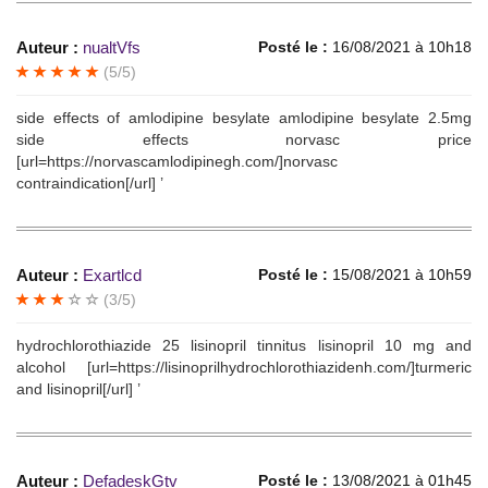
Auteur :
nualtVfs
Posté le :
16/08/2021 à 10h18
(5/5)
side effects of amlodipine besylate amlodipine besylate 2.5mg
side effects norvasc price
[url=https://norvascamlodipinegh.com/]norvasc
contraindication[/url] ’
Auteur :
Exartlcd
Posté le :
15/08/2021 à 10h59
(3/5)
hydrochlorothiazide 25 lisinopril tinnitus lisinopril 10 mg and
alcohol [url=https://lisinoprilhydrochlorothiazidenh.com/]turmeric
and lisinopril[/url] ’
Auteur :
DefadeskGtv
Posté le :
13/08/2021 à 01h45