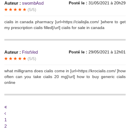
Auteur :
swombAsd
Posté le :
31/05/2021 à 20h29
(5/5)
cialis in canada pharmacy [url=https://cialisjla.com/ ]where to get
my prescription cialis filled[/url] cialis for sale in canada
Auteur :
FristVed
Posté le :
29/05/2021 à 12h01
(5/5)
what milligrams does cialis come in [url=https://krocialis.com/ ]how
often can you take cialis 20 mg[/url] how to buy generic cialis
online
1
2