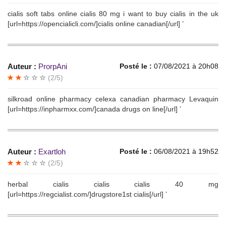
cialis soft tabs online cialis 80 mg i want to buy cialis in the uk
[url=https://opencialicli.com/]cialis online canadian[/url] ’
Auteur :
ProrpAni
Posté le :
07/08/2021 à 20h08
(2/5)
silkroad online pharmacy celexa canadian pharmacy Levaquin
[url=https://inpharmxx.com/]canada drugs on line[/url] ’
Auteur :
Exartloh
Posté le :
06/08/2021 à 19h52
(2/5)
herbal cialis cialis cialis 40 mg
[url=https://regcialist.com/]drugstore1st cialis[/url] ’