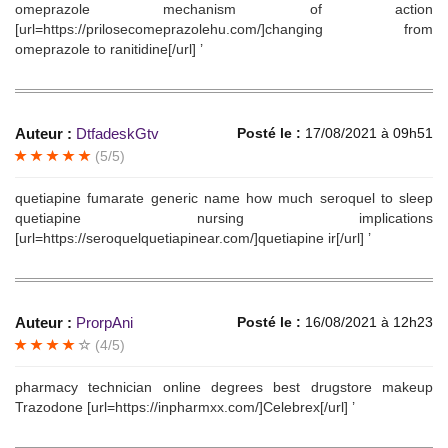
omeprazole mechanism of action
[url=https://prilosecomeprazolehu.com/]changing from
omeprazole to ranitidine[/url] ’
Auteur :
DtfadeskGtv
Posté le :
17/08/2021 à 09h51
(5/5)
quetiapine fumarate generic name how much seroquel to sleep
quetiapine nursing implications
[url=https://seroquelquetiapinear.com/]quetiapine ir[/url] ’
Auteur :
ProrpAni
Posté le :
16/08/2021 à 12h23
(4/5)
pharmacy technician online degrees best drugstore makeup
Trazodone [url=https://inpharmxx.com/]Celebrex[/url] ’