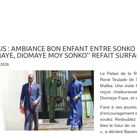
IS : AMBIANCE BON ENFANT ENTRE SONKO 
AYE, DIOMAYE MOY SONKO'' REFAIT SURFA
- 2026
Le Palais de la R
René Teulade de S
Malika. Une visite
reçus chaleureus
Diomaye Faye, et 
Face à ses jeunes 
d’encouragement e
voulez. Redoublez 
êtes le futur de c
», a déclaré Bassi