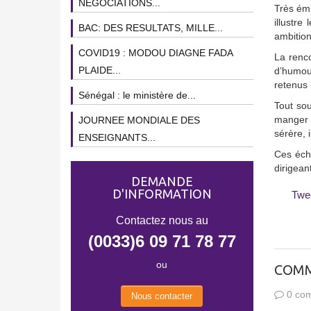
NEGOCIATIONS...
Très ému
illustr
BAC: DES RESULTATS, MILLE...
ambition
COVID19 : MODOU DIAGNE FADA
La renc
PLAIDE...
d’humour
retenus 
Sénégal : le ministère de...
Tout sou
manger ?
JOURNEE MONDIALE DES
sérère, i
ENSEIGNANTS...
Ces éch
dirigean
DEMANDE
D'INFORMATION
Twe
Contactez nous au
(0033)6 09 71 78 77
ou
COMM
0 com
Nous contacter