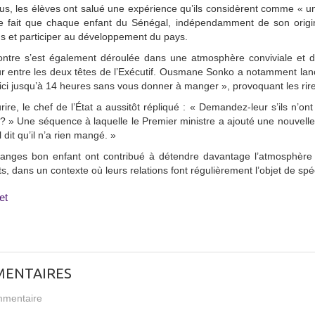
s, les élèves ont salué une expérience qu’ils considèrent comme « un r
e le fait que chaque enfant du Sénégal, indépendamment de son orig
s et participer au développement du pays.
ontre s’est également déroulée dans une atmosphère conviviale et 
 entre les deux têtes de l’Exécutif. Ousmane Sonko a notamment lancé,
ici jusqu’à 14 heures sans vous donner à manger », provoquant les rire
rire, le chef de l’État a aussitôt répliqué : « Demandez-leur s’ils n’o
 » Une séquence à laquelle le Premier ministre a ajouté une nouvelle to
l dit qu’il n’a rien mangé. »
anges bon enfant ont contribué à détendre davantage l’atmosphère e
ts, dans un contexte où leurs relations font régulièrement l’objet de spé
et
ENTAIRES
mentaire