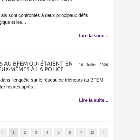
ais sont confrontés à deux principaux défis :
que et les...
Lire la suite...
S AU BFEM QUI ÉTAIENT EN
16 - Juillet - 2026
EUX-MÊMES À LA POLICE
 dans l’enquête sur le réseau de tricheurs au BFEM
re heures après...
Lire la suite...
1
2
3
4
5
6
7
11