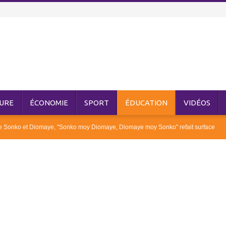
URE
ÉCONOMIE
SPORT
ÉDUCATION
VIDÉOS
re Sonko et Diomaye, ''Sonko moy Diomaye, Diomaye moy Sonko'' refait surface