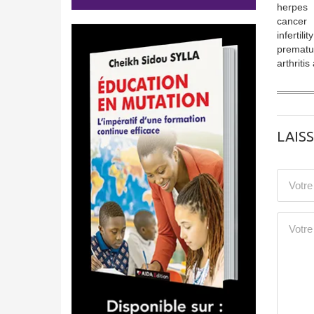
herpes
cancer
infertility
prematur
arthriti
LAIS