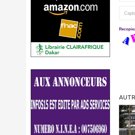
Recopiez
AUTR