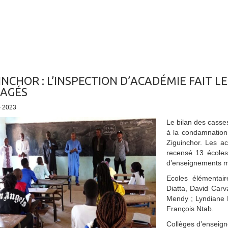
INCHOR : L’INSPECTION D’ACADÉMIE FAIT L
AGÉS
- 2023
Le bilan des casses
à la condamnatio
Ziguinchor. Les ac
recensé 13 écoles
d’enseignements m
Ecoles élémentai
Diatta, David Car
Mendy ; Lyndiane 
François Ntab.
Collèges d’enseig