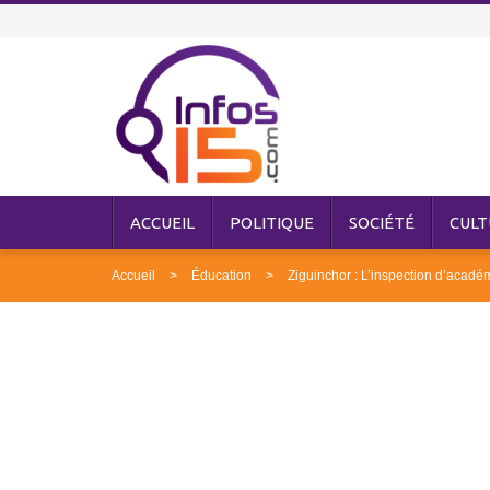
ACCUEIL
POLITIQUE
SOCIÉTÉ
CULT
Accueil
Éducation
Ziguinchor : L’inspection d’académ