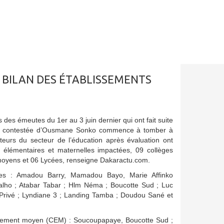
E BILAN DES ÉTABLISSEMENTS
 des émeutes du 1er au 3 juin dernier qui ont fait suite
n contestée d’Ousmane Sonko commence à tomber à
teurs du secteur de l’éducation après évaluation ont
 élémentaires et maternelles impactées, 09 collèges
oyens et 06 Lycées, renseigne Dakaractu.com.
res : Amadou Barry, Mamadou Bayo, Marie Affinko
valho ; Atabar Tabar ; Hlm Néma ; Boucotte Sud ; Luc
Privé ; Lyndiane 3 ; Landing Tamba ; Doudou Sané et
nement moyen (CEM) : Soucoupapaye, Boucotte Sud ;