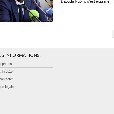
Daouda Ngom, s’est exprimé mar
ES INFORMATIONS
e photos
 Infos15
contacter
ns légales