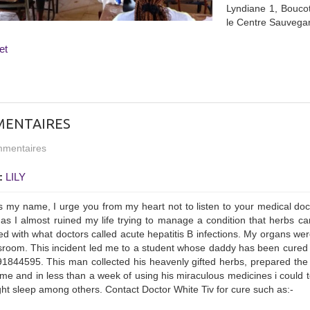
Lyndiane 1, Boucot
le Centre Sauvegar
et
ENTAIRES
mentaires
:
LILY
 is my name, I urge you from my heart not to listen to your medical doc
as I almost ruined my life trying to manage a condition that herbs can
d with what doctors called acute hepatitis B infections. My organs were
sroom. This incident led me to a student whose daddy has been cured 
1844595. This man collected his heavenly gifted herbs, prepared the
me and in less than a week of using his miraculous medicines i could tel
ht sleep among others. Contact Doctor White Tiv for cure such as:-