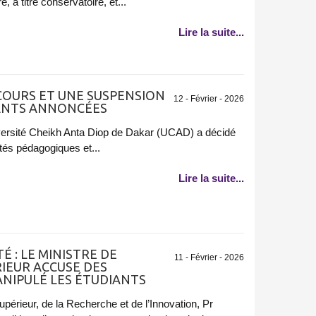
, à titre conservatoire, et...
Lire la suite...
 COURS ET UNE SUSPENSION
12 - Février - 2026
IANTS ANNONCÉES
versité Cheikh Anta Diop de Dakar (UCAD) a décidé
ités pédagogiques et...
Lire la suite...
É : LE MINISTRE DE
11 - Février - 2026
IEUR ACCUSE DES
ANIPULÉ LES ÉTUDIANTS
périeur, de la Recherche et de l’Innovation, Pr