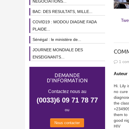
NEGOCIATIONS...
BAC: DES RESULTATS, MILLE...
Twe
COVID19 : MODOU DIAGNE FADA
PLAIDE...
Sénégal : le ministère de...
JOURNEE MONDIALE DES
COMM
ENSEIGNANTS...
1 com
Auteur 
DEMANDE
D'INFORMATION
Hi. Lily
Contactez nous au
no cure 
diagnose
(0033)6 09 71 78 77
the clas
+234909
ou
them to 
good nig
Nous contacter
HIV