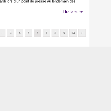
di lors d’un point de presse au lendemain des...
Lire la suite...
3
4
5
6
7
8
9
13