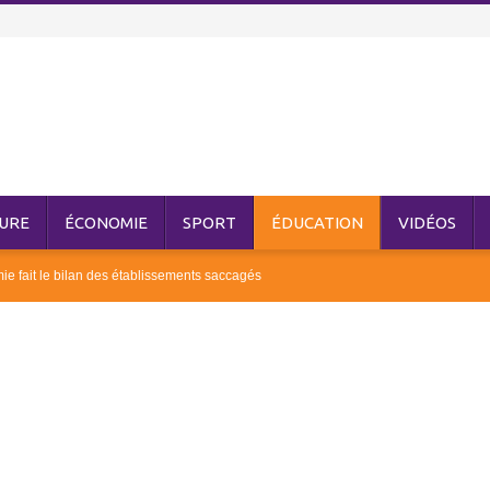
URE
ÉCONOMIE
SPORT
ÉDUCATION
VIDÉOS
ie fait le bilan des établissements saccagés