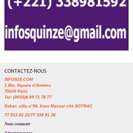
CONTACTEZ-NOUS
INFOS15.COM
1 Bis, Square d'Amiens
75020 Paris
Tel: (0033)6 09 71 78 77
Dakar: villa n°56, Keur Massar cité SOTRAC
77 813 82 21/77 339 91 28
Nous contacter