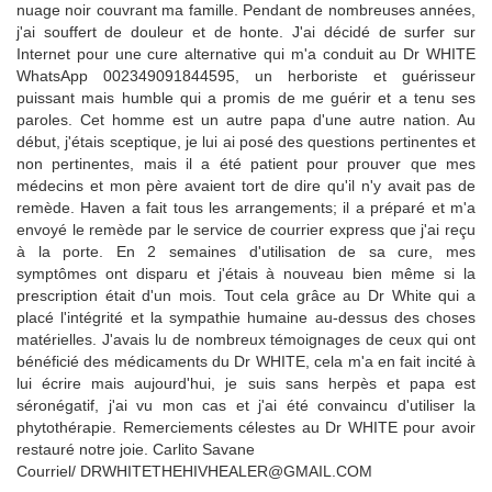
nuage noir couvrant ma famille. Pendant de nombreuses années,
j'ai souffert de douleur et de honte. J'ai décidé de surfer sur
Internet pour une cure alternative qui m'a conduit au Dr WHITE
WhatsApp 002349091844595, un herboriste et guérisseur
puissant mais humble qui a promis de me guérir et a tenu ses
paroles. Cet homme est un autre papa d'une autre nation. Au
début, j'étais sceptique, je lui ai posé des questions pertinentes et
non pertinentes, mais il a été patient pour prouver que mes
médecins et mon père avaient tort de dire qu'il n'y avait pas de
remède. Haven a fait tous les arrangements; il a préparé et m'a
envoyé le remède par le service de courrier express que j'ai reçu
à la porte. En 2 semaines d'utilisation de sa cure, mes
symptômes ont disparu et j'étais à nouveau bien même si la
prescription était d'un mois. Tout cela grâce au Dr White qui a
placé l'intégrité et la sympathie humaine au-dessus des choses
matérielles. J'avais lu de nombreux témoignages de ceux qui ont
bénéficié des médicaments du Dr WHITE, cela m'a en fait incité à
lui écrire mais aujourd'hui, je suis sans herpès et papa est
séronégatif, j'ai vu mon cas et j'ai été convaincu d'utiliser la
phytothérapie. Remerciements célestes au Dr WHITE pour avoir
restauré notre joie. Carlito Savane
Courriel/ DRWHITETHEHIVHEALER@GMAIL.COM