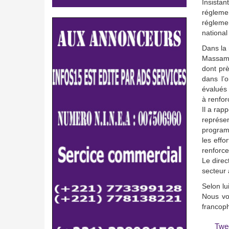
Insista
réglemen
réglemen
national
Dans la 
Massamb
dont prè
dans l’o
évalués 
à renfor
Il a rap
représen
programm
les effo
renforce
Le direc
secteur a
Selon lu
Nous vou
francoph
Twe