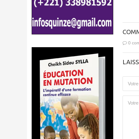
COMM
0 com
LAIS