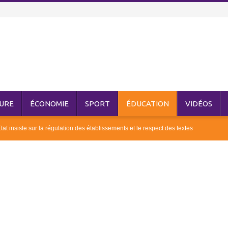
URE
ÉCONOMIE
SPORT
ÉDUCATION
VIDÉOS
at insiste sur la régulation des établissements et le respect des textes