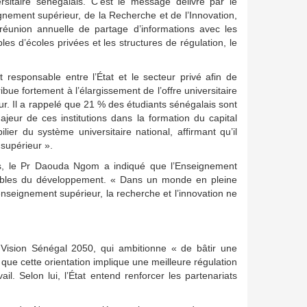
rsitaire sénégalais. C’est le message délivré par le
ignement supérieur, de la Recherche et de l’Innovation,
 réunion annuelle de partage d’informations avec les
s d’écoles privées et les structures de régulation, le
responsable entre l’État et le secteur privé afin de
ibue fortement à l’élargissement de l’offre universitaire
ur. Il a rappelé que 21 % des étudiants sénégalais sont
majeur de ces institutions dans la formation du capital
er du système universitaire national, affirmant qu’il
supérieur ».
s, le Pr Daouda Ngom a indiqué que l’Enseignement
rnables du développement. « Dans un monde en pleine
enseignement supérieur, la recherche et l’innovation ne
 Vision Sénégal 2050, qui ambitionne « de bâtir une
que cette orientation implique une meilleure régulation
. Selon lui, l’État entend renforcer les partenariats