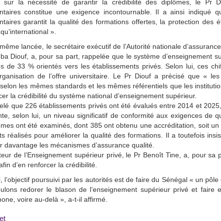
nt sur la nécessité de garantir la crédibilité des diplômes, le 
taires constitue une exigence incontournable. Il a ainsi indiqué que
taires garantit la qualité des formations offertes, la protection des é
 qu’international ».
même lancée, le secrétaire exécutif de l’Autorité nationale d’assuranc
a Diouf, a, pour sa part, rappelée que le système d’enseignement su
s de 33 % orientés vers les établissements privés. Selon lui, ces ch
rganisation de l’offre universitaire. Le Pr Diouf a précisé que « l
selon les mêmes standards et les mêmes référentiels que les instituti
cer la crédibilité du système national d’enseignement supérieur.
pelé que 226 établissements privés ont été évalués entre 2014 et 2025,
te, selon lui, un niveau significatif de conformité aux exigences d
es ont été examinés, dont 385 ont obtenu une accréditation, soit un ta
rts réalisés pour améliorer la qualité des formations. Il a toutefois ins
r davantage les mécanismes d’assurance qualité.
teur de l’Enseignement supérieur privé, le Pr Benoît Tine, a, pour sa p
fin d’en renforcer la crédibilité.
i, l’objectif poursuivi par les autorités est de faire du Sénégal « un pô
lons redorer le blason de l’enseignement supérieur privé et faire e
one, voire au-delà », a-t-il affirmé.
et