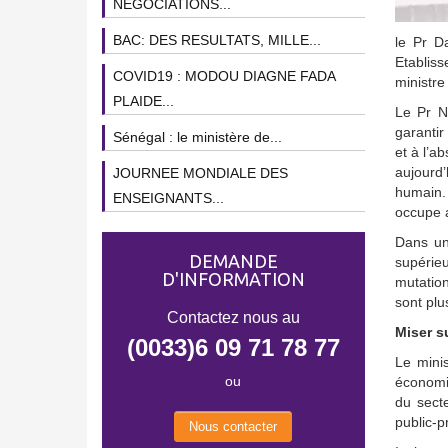
NEGOCIATIONS...
BAC: DES RESULTATS, MILLE...
le Pr D
Etabliss
COVID19 : MODOU DIAGNE FADA
ministre
PLAIDE...
Le Pr N
garantir
Sénégal : le ministère de...
et à l’a
aujourd’
JOURNEE MONDIALE DES
humain. 
ENSEIGNANTS...
occupe a
Dans un
DEMANDE
supérie
D'INFORMATION
mutation
sont plu
Contactez nous au
Miser su
(0033)6 09 71 78 77
Le mini
ou
économie
du secte
public-p
Nous contacter