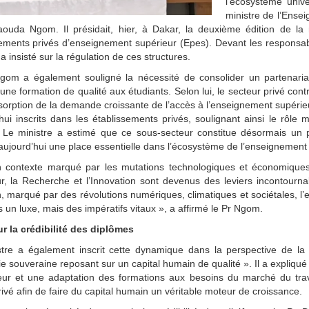
l’écosystème unive
ministre de l’Ense
aouda Ngom. Il présidait, hier, à Dakar, la deuxième édition de la
ements privés d’enseignement supérieur (Epes). Devant les responsable
 a insisté sur la régulation de ces structures.
gom a également souligné la nécessité de consolider un partenariat 
 une formation de qualité aux étudiants. Selon lui, le secteur privé contr
bsorption de la demande croissante de l’accès à l’enseignement supérie
hui inscrits dans les établissements privés, soulignant ainsi le rôle 
Le ministre a estimé que ce sous-secteur constitue désormais un pili
ujourd’hui une place essentielle dans l’écosystème de l’enseignement 
 contexte marqué par les mutations technologiques et économique
ur, la Recherche et l’Innovation sont devenus des leviers incontou
, marqué par des révolutions numériques, climatiques et sociétales, l’
s un luxe, mais des impératifs vitaux », a affirmé le Pr Ngom.
r la crédibilité des diplômes
stre a également inscrit cette dynamique dans la perspective de la
 souveraine reposant sur un capital humain de qualité ». Il a expliqué 
ur et une adaptation des formations aux besoins du marché du travail
rivé afin de faire du capital humain un véritable moteur de croissance.