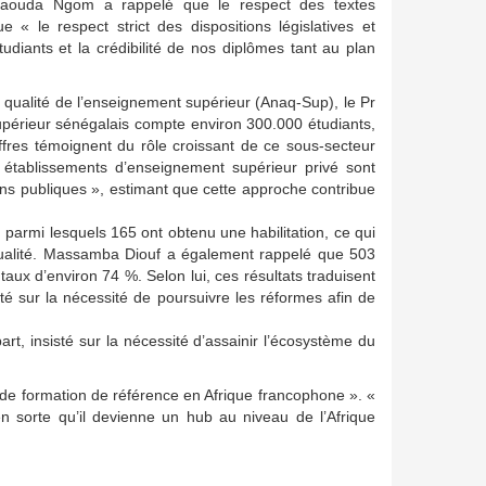
Pr Daouda Ngom a rappelé que le respect des textes
 « le respect strict des dispositions législatives et
tudiants et la crédibilité de nos diplômes tant au plan
e qualité de l’enseignement supérieur (Anaq-Sup), le Pr
périeur sénégalais compte environ 300.000 étudiants,
iffres témoignent du rôle croissant de ce sous-secteur
es établissements d’enseignement supérieur privé sont
ons publiques », estimant que cette approche contribue
 parmi lesquels 165 ont obtenu une habilitation, ce qui
e qualité. Massamba Diouf a également rappelé que 503
ux d’environ 74 %. Selon lui, ces résultats traduisent
isté sur la nécessité de poursuivre les réformes afin de
art, insisté sur la nécessité d’assainir l’écosystème du
le de formation de référence en Afrique francophone ». «
n sorte qu’il devienne un hub au niveau de l’Afrique