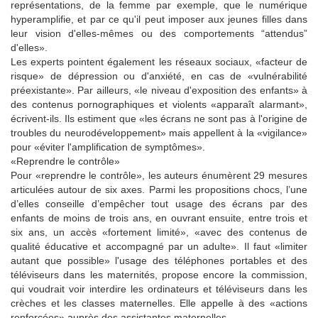
représentations, de la femme par exemple, que le numérique
hyperamplifie, et par ce qu'il peut imposer aux jeunes filles dans
leur vision d'elles-mêmes ou des comportements “attendus”
d'elles».
Les experts pointent également les réseaux sociaux, «facteur de
risque» de dépression ou d'anxiété, en cas de «vulnérabilité
préexistante». Par ailleurs, «le niveau d'exposition des enfants» à
des contenus pornographiques et violents «apparaît alarmant»,
écrivent-ils. Ils estiment que «les écrans ne sont pas à l'origine de
troubles du neurodéveloppement» mais appellent à la «vigilance»
pour «éviter l'amplification de symptômes».
«Reprendre le contrôle»
Pour «reprendre le contrôle», les auteurs énumèrent 29 mesures
articulées autour de six axes. Parmi les propositions chocs, l’une
d’elles conseille d’empêcher tout usage des écrans par des
enfants de moins de trois ans, en ouvrant ensuite, entre trois et
six ans, un accès «fortement limité», «avec des contenus de
qualité éducative et accompagné par un adulte». Il faut «limiter
autant que possible» l'usage des téléphones portables et des
téléviseurs dans les maternités, propose encore la commission,
qui voudrait voir interdire les ordinateurs et téléviseurs dans les
crèches et les classes maternelles. Elle appelle à des «actions
renforcées» auprès des assistantes maternelles.