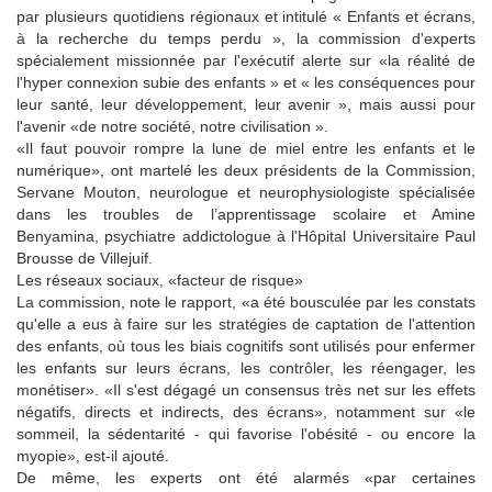
par plusieurs quotidiens régionaux et intitulé « Enfants et écrans,
à la recherche du temps perdu », la commission d'experts
spécialement missionnée par l'exécutif alerte sur «la réalité de
l'hyper connexion subie des enfants » et « les conséquences pour
leur santé, leur développement, leur avenir », mais aussi pour
l'avenir «de notre société, notre civilisation ».
«Il faut pouvoir rompre la lune de miel entre les enfants et le
numérique», ont martelé les deux présidents de la Commission,
Servane Mouton, neurologue et neurophysiologiste spécialisée
dans les troubles de l’apprentissage scolaire et Amine
Benyamina, psychiatre addictologue à l'Hôpital Universitaire Paul
Brousse de Villejuif.
Les réseaux sociaux, «facteur de risque»
La commission, note le rapport, «a été bousculée par les constats
qu'elle a eus à faire sur les stratégies de captation de l'attention
des enfants, où tous les biais cognitifs sont utilisés pour enfermer
les enfants sur leurs écrans, les contrôler, les réengager, les
monétiser». «Il s'est dégagé un consensus très net sur les effets
négatifs, directs et indirects, des écrans», notamment sur «le
sommeil, la sédentarité - qui favorise l'obésité - ou encore la
myopie», est-il ajouté.
De même, les experts ont été alarmés «par certaines